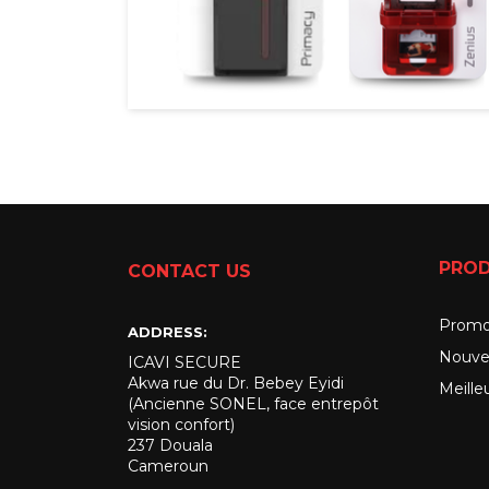
PROD
CONTACT US
Promo
ADDRESS:
Nouve
ICAVI SECURE
Akwa rue du Dr. Bebey Eyidi
Meille
(Ancienne SONEL, face entrepôt
vision confort)
237 Douala
Cameroun