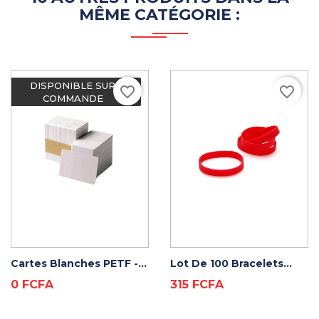
MÊME CATÉGORIE :
DISPONIBLE SUR
favorite_border
favorite_border
COMMANDE
ADD TO CART
ADD TO CART
Cartes Blanches PETF -...
Lot De 100 Bracelets...
Prix
Prix
0 FCFA
315 FCFA