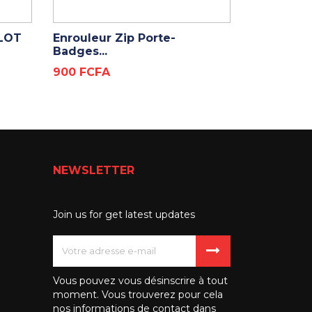
ADD TO CART
ADD
LOT
Enrouleur Zip Porte-
Lot De 100
Badges...
Prix
250 FCFA
Prix
900 FCFA
NEWSLETTER
Join us for get latest updates
Vous pouvez vous désinscrire à tout
moment. Vous trouverez pour cela
nos informations de contact dans