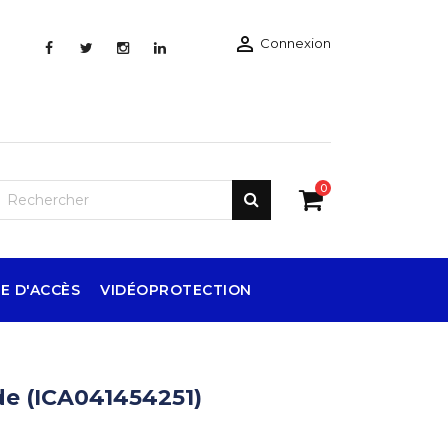

Connexion
0
E D'ACCÈS
VIDÉOPROTECTION
de (ICA041454251)