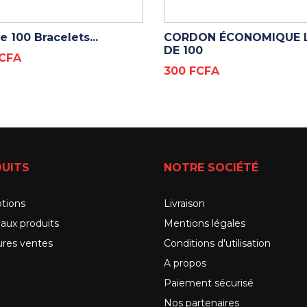
ADD TO CART
ADD TO CART
e 100 Bracelets...
CORDON ÉCONOMIQUE 
DE 100
FCFA
Prix
300 FCFA
UITS
NOTRE SOCIÉTÉ
tions
Livraison
aux produits
Mentions légales
ures ventes
Conditions d'utilisation
A propos
Paiement sécurisé
Nos partenaires