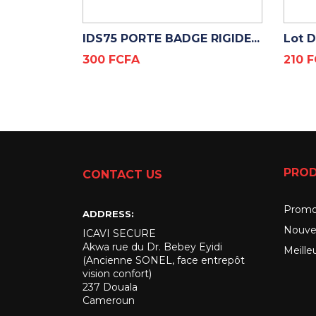
ADD TO CART
IDS75 PORTE BADGE RIGIDE...
Lot D
Prix
Prix
300 FCFA
210 
PROD
CONTACT US
Promo
ADDRESS:
Nouve
ICAVI SECURE
Akwa rue du Dr. Bebey Eyidi
Meille
(Ancienne SONEL, face entrepôt
vision confort)
237 Douala
Cameroun