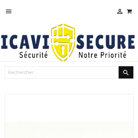


