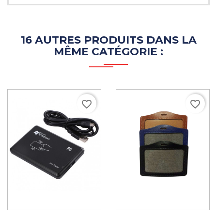
16 AUTRES PRODUITS DANS LA
MÊME CATÉGORIE :
favorite_border
favorite_border
ADD TO CART
ADD TO CART