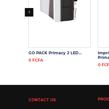
ADD TO CART
GO PACK Primacy 2 LED...
Impr
Prima
Prix
0 FCFA
Prix
0 FC
PROD
CONTACT US