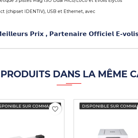
que 3 pistes Mag ISO Dual HiCo/LoCo et Evolis Elyctis
ct (chipset IDENTIV), USB et Ethernet, avec
𝗹𝗹𝗲𝘂𝗿𝘀 𝗣𝗿𝗶𝘅 , 𝗣𝗮𝗿𝘁𝗲𝗻𝗮𝗶𝗿𝗲 𝗢𝗳𝗳𝗶𝗰𝗶𝗲𝗹 𝗘-𝘃𝗼𝗹𝗶
 PRODUITS DANS LA MÊME C
SPONIBLE SUR COMMANDE
DISPONIBLE SUR COMMA
favorite_border