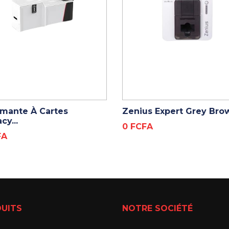
ADD TO CART
ADD TO CART
imante À Cartes
Zenius Expert Grey Brow
cy...
Prix
0 FCFA
FA
UITS
NOTRE SOCIÉTÉ