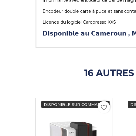
Imprimante avec encodeur de bande magnéti
Encodeur double carte à puce et sans conta
Licence du logiciel Cardpresso XXS
𝗗𝗶𝘀𝗽𝗼𝗻𝗶𝗯𝗹𝗲 𝗮𝘂 𝗖𝗮𝗺𝗲𝗿𝗼𝘂𝗻 , 𝗠𝗲𝗶
16 AUTRES
DISPONIBLE SUR COMMANDE
DI
favorite_border