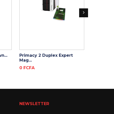
ADD TO CART
ADD
n...
Primacy 2 Duplex Expert
Zenius Exp
Mag...
Prix
0 FCFA
Prix
0 FCFA
NEWSLETTER