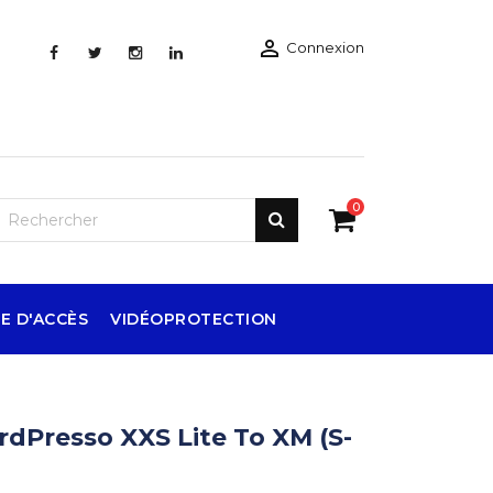

Connexion
0
E D'ACCÈS
VIDÉOPROTECTION
dPresso XXS Lite To XM (S-