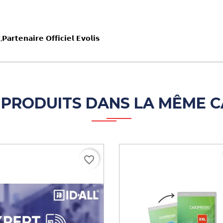
𝗮𝗿𝘁𝗲𝗻𝗮𝗶𝗿𝗲 𝗢𝗳𝗳𝗶𝗰𝗶𝗲𝗹 𝗘𝘃𝗼𝗹𝗶𝘀
 PRODUITS DANS LA MÊME C
favorite_border