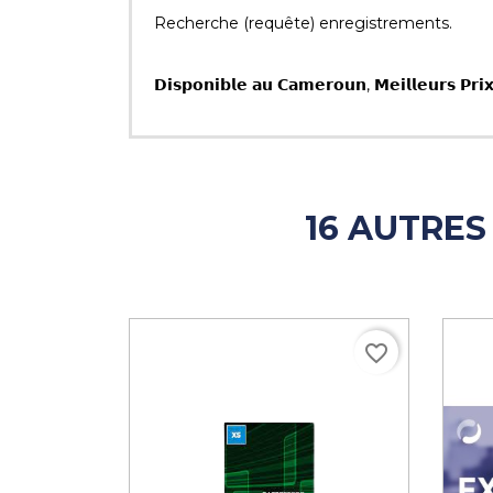
Recherche (requête) enregistrements.
𝗗𝗶𝘀𝗽𝗼𝗻𝗶𝗯𝗹𝗲 𝗮𝘂 𝗖𝗮𝗺𝗲𝗿𝗼𝘂𝗻, 𝗠𝗲𝗶𝗹𝗹𝗲𝘂𝗿𝘀 𝗣𝗿𝗶𝘅,
16 AUTRES
favorite_border