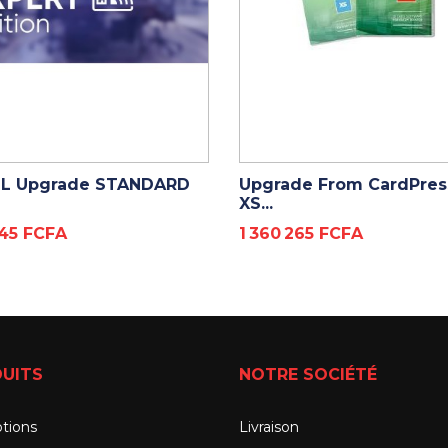
ADD TO CART
ADD TO CART
LL Upgrade STANDARD
Upgrade From CardPres
XS...
Prix
945 FCFA
1 360 265 FCFA
UITS
NOTRE SOCIÉTÉ
tions
Livraison