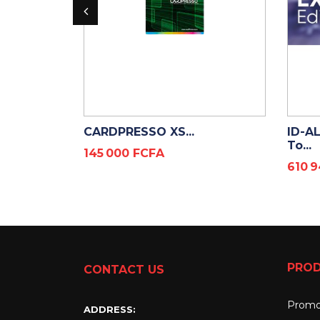
ADD TO CART
CARDPRESSO XS...
ID-A
To...
Prix
145 000 FCFA
Prix
610 
PROD
CONTACT US
Promo
ADDRESS: