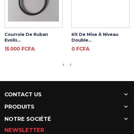
ADD TO CART
ADD TO CART
Courroie De Ruban
Kit De Mise À Niveau
Evolis...
Double...
Prix
Prix
15 000 FCFA
0 FCFA

CONTACT US

PRODUITS

NOTRE SOCIÉTÉ
NEWSLETTER