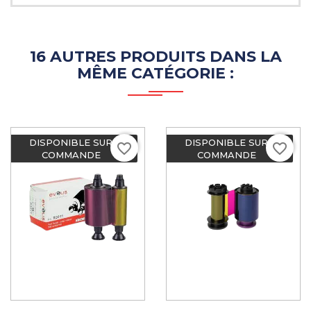
16 AUTRES PRODUITS DANS LA
MÊME CATÉGORIE :
DISPONIBLE SUR
DISPONIBLE SUR
favorite_border
favorite_border
COMMANDE
COMMANDE
ADD TO CART
ADD TO CART