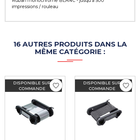
Ruban monochrome BLANC - jusqu'à 500
impressions / rouleau
16 AUTRES PRODUITS DANS LA
MÊME CATÉGORIE :
DISPONIBLE SUR
DISPONIBLE SUR
favorite_border
favorite_border
COMMANDE
COMMANDE