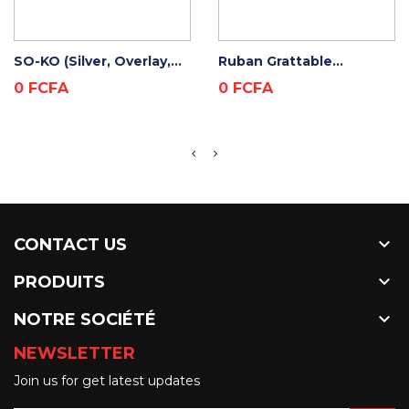
ADD TO CART
ADD TO CART
SO-KO (Silver, Overlay,...
Ruban Grattable...
Prix
Prix
0 FCFA
0 FCFA

CONTACT US

PRODUITS

NOTRE SOCIÉTÉ
NEWSLETTER
Join us for get latest updates