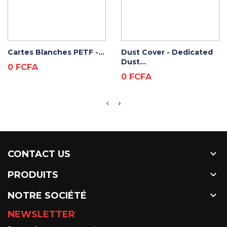
ADD TO CART
ADD TO CART
Cartes Blanches PETF -...
Dust Cover - Dedicated
Dust...
Prix
0 FCFA
Prix
0 FCFA

CONTACT US

PRODUITS

NOTRE SOCIÉTÉ
NEWSLETTER