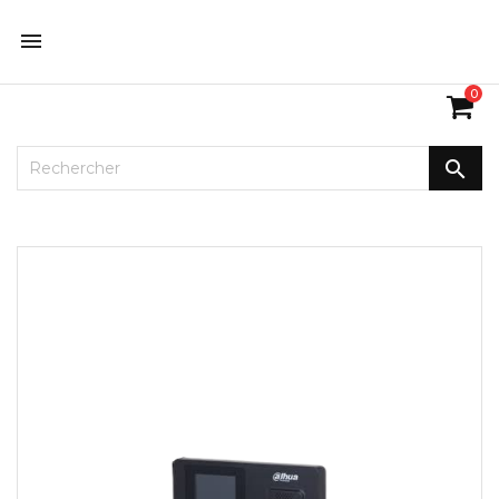

0
