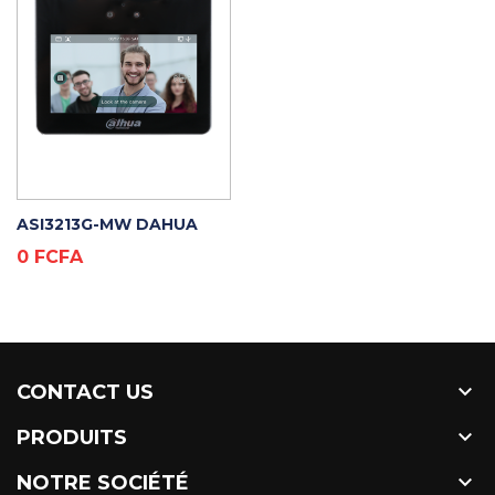
ADD TO CART
ASI3213G-MW DAHUA
Prix
0 FCFA

CONTACT US

PRODUITS

NOTRE SOCIÉTÉ