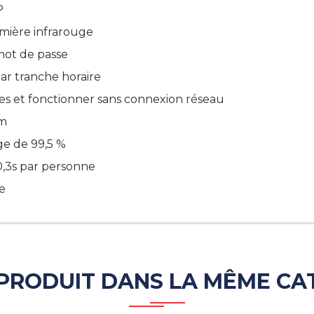
P
mière infrarouge
 mot de passe
ar tranche horaire
ges et fonctionner sans connexion réseau
5m
age de 99,5 %
0,3s par personne
ce
 PRODUIT DANS LA MÊME CAT