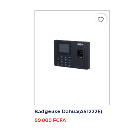
favorite_border
ADD TO CART
Badgeuse Dahua(AS1222E)
Prix
99 000 FCFA