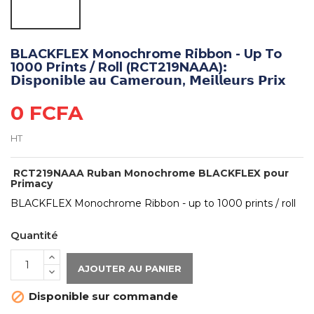
BLACKFLEX Monochrome Ribbon - Up To
1000 Prints / Roll (RCT219NAAA):
𝗗𝗶𝘀𝗽𝗼𝗻𝗶𝗯𝗹𝗲 𝗮𝘂 𝗖𝗮𝗺𝗲𝗿𝗼𝘂𝗻, 𝗠𝗲𝗶𝗹𝗹𝗲𝘂𝗿𝘀 𝗣𝗿𝗶𝘅
0 FCFA
HT
RCT219NAAA Ruban Monochrome BLACKFLEX pour
Primacy
BLACKFLEX Monochrome Ribbon - up to 1000 prints / roll
Quantité
AJOUTER AU PANIER
Disponible sur commande
