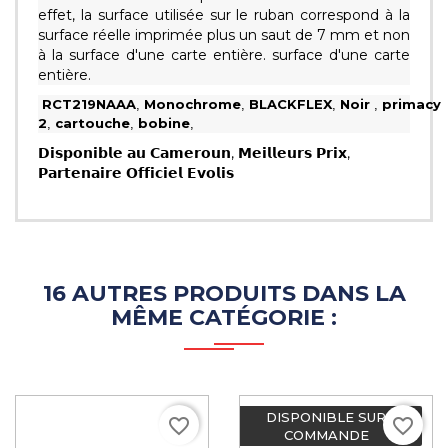
effet, la surface utilisée sur le ruban correspond à la
surface réelle imprimée plus un saut de 7 mm et non
à la surface d'une carte entière. surface d'une carte
entière.
RCT219NAAA
Monochrome
BLACKFLEX
Noir
primacy
,
,
,
,
2
cartouche
bobine
,
,
,
𝗗𝗶𝘀𝗽𝗼𝗻𝗶𝗯𝗹𝗲 𝗮𝘂 𝗖𝗮𝗺𝗲𝗿𝗼𝘂𝗻, 𝗠𝗲𝗶𝗹𝗹𝗲𝘂𝗿𝘀 𝗣𝗿𝗶𝘅,
𝗣𝗮𝗿𝘁𝗲𝗻𝗮𝗶𝗿𝗲 𝗢𝗳𝗳𝗶𝗰𝗶𝗲𝗹 𝗘𝘃𝗼𝗹𝗶𝘀
16 AUTRES PRODUITS DANS LA
MÊME CATÉGORIE :
DISPONIBLE SUR
favorite_border
favorite_border
COMMANDE