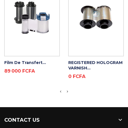
ADD TO CART
ADD TO CART
Film De Transfert...
REGISTERED HOLOGRAM
VARNISH...
Prix
89 000 FCFA
Prix
0 FCFA

CONTACT US