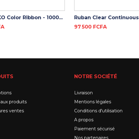
ADD TO CART
ADD TO CART
 Color Ribbon - 1000...
Ruban Clear Continuous.
Prix
FA
97 500 FCFA
UITS
NOTRE SOCIÉTÉ
tions
Livraison
aux produits
Mentions légales
ures ventes
Conditions d'utilisation
A propos
Paiement sécurisé
Nos partenaires