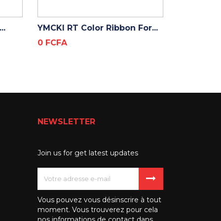
ADD TO CART
ADD
..
YMCKI RT Color Ribbon For...
FULL CLEA
-...
Prix
0 FCFA
Prix
0 FCFA
NEWSLETTER
Join us for get latest updates
Vous pouvez vous désinscrire à tout
moment. Vous trouverez pour cela
nos informations de contact dans