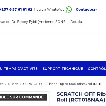
+237 6 57 61 81 62
|
ou via WhatsApp
|
Contactez-
ue du Dr. Bebey Eyidi (Ancienne SONEL), Douala,
U TEMPS D'ACTIVITÉ
SUPPORT TECHNIQUE
CONTRÔL
es
Ruban
SCRATCH OFF Ribbon - up to 1000 prints / roll (RCT01
SCRATCH OFF Ribb
IBLE SUR COMMANDE
Roll (RCT018NAA)