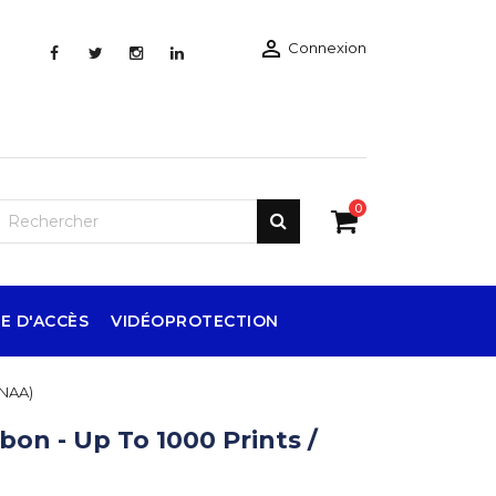

Connexion
0
E D'ACCÈS
VIDÉOPROTECTION
8NAA)
on - Up To 1000 Prints /