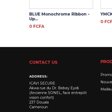
ADD TO CART
BLUE Monochrome Ribbon -
YMCKO
Up...
Prix
0 FC
Prix
0 FCFA
PROD
CONTACT US
Promo
ADDRESS:
Nouve
ICAVI SECURE
Akwa rue du Dr. Bebey Eyidi
Meille
(Ancienne SONEL, face entrepôt
vision confort)
237 Douala
Cameroun